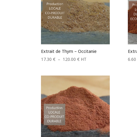
Extrait de Thym – Occitanie
Extr
Plage
17.30
€
–
120.00
€
HT
6.6
de
prix :
17.30 €
à
120.00 €