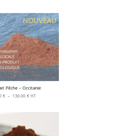
ait Pêche – Occitanie
Plage
20
€
–
130.00
€
HT
de
prix :
11.20 €
à
130.00 €