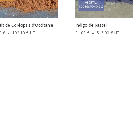
ait de Coréopsis d’Occitanie
Indigo de pastel
Plage
Plage
80
€
–
192.10
€
HT
31.00
€
–
515.00
€
HT
de
de
prix :
prix :
25.80 €
31.00 €
à
à
192.10 €
515.00 €