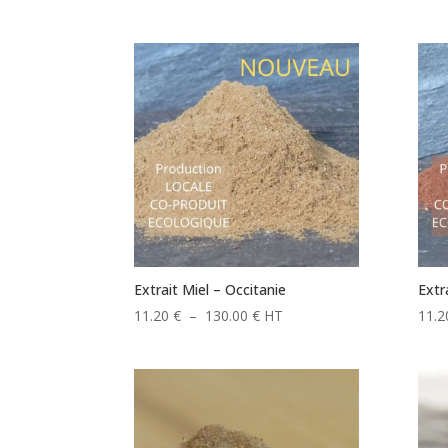
Extrait Miel – Occitanie
Extr
Plage
11.20
€
–
130.00
€
HT
11.
de
prix :
11.20 €
à
130.00 €