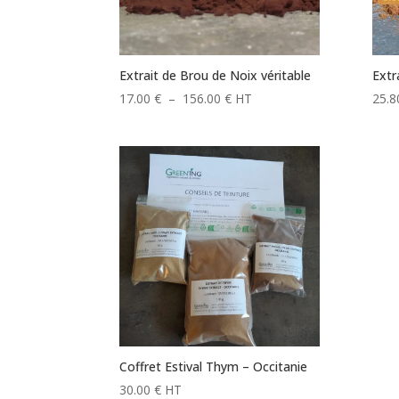
Extrait de Brou de Noix véritable
Extr
Plage
17.00
€
–
156.00
€
HT
25.
de
prix :
17.00 €
à
156.00 €
Coffret Estival Thym – Occitanie
30.00
€
HT