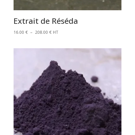
Extrait de Réséda
Plage
16.00
€
–
208.00
€
HT
de
prix :
16.00 €
à
208.00 €