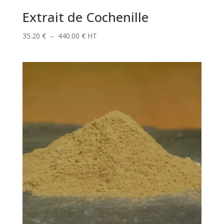
Extrait de Cochenille
Plage
35.20
€
–
440.00
€
HT
de
prix :
35.20 €
à
440.00 €