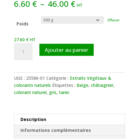
Plage
6.60
€
–
46.00
€
HT
de
prix :
Effacer
6.60 €
Poids
à
46.00 €
27.60
€
HT
quantité
Ajouter au panier
de
Extrait
de
Châtaignier
UGS :
25586-01
Catégorie :
Extraits Végétaux &
d'Occitanie
colorants naturels
Étiquettes :
Beige
,
châtaignier
,
colorant naturel
,
gris
,
tanin
Description
Informations complémentaires