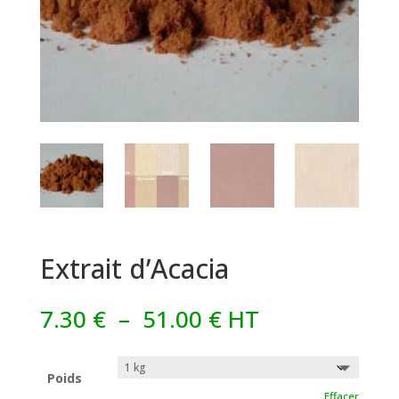
Extrait d’Acacia
Plage
7.30
€
–
51.00
€
HT
de
prix :
7.30 €
Poids
Effacer