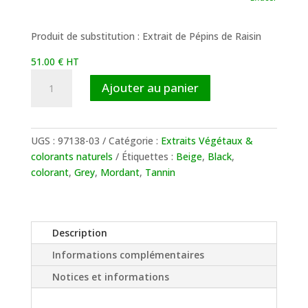
à
51.00 €
Produit de substitution : Extrait de Pépins de Raisin
51.00
€
HT
quantité
Ajouter au panier
de
Extrait
d'Acacia
UGS :
97138-03
Catégorie :
Extraits Végétaux &
colorants naturels
Étiquettes :
Beige
,
Black
,
colorant
,
Grey
,
Mordant
,
Tannin
Description
Informations complémentaires
Notices et informations