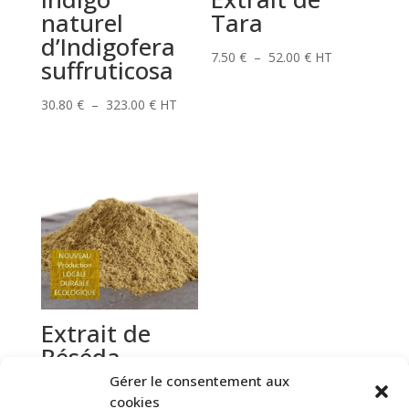
naturel
Tara
d’Indigofera
Plage
7.50
€
–
52.00
€
HT
suffruticosa
de
prix :
Plage
30.80
€
–
323.00
€
HT
7.50 €
de
à
prix :
52.00 €
30.80 €
à
323.00 €
Extrait de
Réséda
d’Occitanie
Gérer le consentement aux
cookies