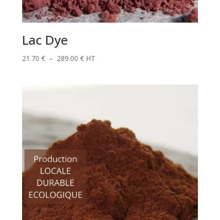
Lac Dye
Plage
21.70
€
–
289.00
€
HT
de
prix :
21.70 €
à
289.00 €