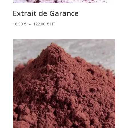
Extrait de Garance
Plage
18.30
€
–
122.00
€
HT
de
prix :
18.30 €
à
122.00 €