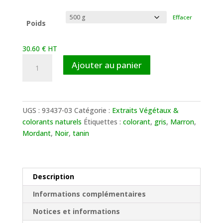
de
prix :
Effacer
7.30 €
Poids
à
51.00 €
30.60
€
HT
quantité
Ajouter au panier
de
Extrait
de
Cachou
UGS :
93437-03
Catégorie :
Extraits Végétaux &
colorants naturels
Étiquettes :
colorant
,
gris
,
Marron
,
Mordant
,
Noir
,
tanin
Description
Informations complémentaires
Notices et informations