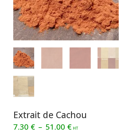
Extrait de Cachou
Plage
7.30
€
–
51.00
€
HT