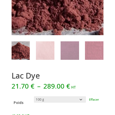
Lac Dye
Plage
21.70
€
–
289.00
€
HT
de
prix :
Effacer
21.70 €
Poids
à