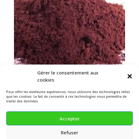
Gérer le consentement aux
cookies
Pour offrir les meilleures expériences, nous utilisons des technologies telles
Extrait de Garance
que les cookies. Le fait de consentir à ces technologies nous permettra de
traiter des données.
Plage
18.30
€
–
122.00
€
HT
de
Accepter
prix :
18.30 €
Refuser
à
© 2026 – GREENING – (Couleurs & ingrédients