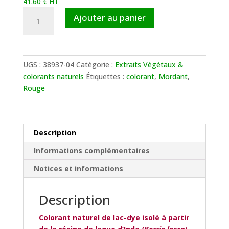
289.00 €
41.60
€
HT
quantité
Ajouter au panier
de
Lac
Dye
UGS :
38937-04
Catégorie :
Extraits Végétaux &
colorants naturels
Étiquettes :
colorant
,
Mordant
,
Rouge
Description
Informations complémentaires
Notices et informations
Description
Colorant naturel de lac-dye isolé à partir