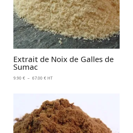
Extrait de Noix de Galles de
Sumac
Plage
9.90
€
–
67.00
€
HT
de
prix :
9.90 €
à
67.00 €