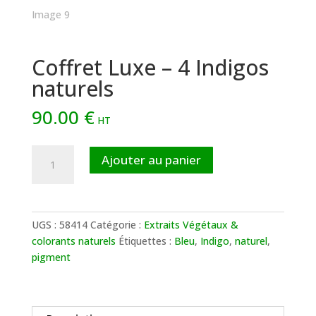
Coffret Luxe – 4 Indigos
naturels
90.00
€
HT
quantité
Ajouter au panier
de
Coffret
Luxe
-
UGS :
58414
Catégorie :
Extraits Végétaux &
4
colorants naturels
Étiquettes :
Bleu
,
Indigo
,
naturel
,
Indigos
pigment
naturels