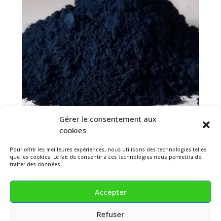
Gérer le consentement aux
cookies
Indigo naturel de Renouée
Pour offrir les meilleures expériences, nous utilisons des technologies telles
(Polygonum)
que les cookies. Le fait de consentir à ces technologies nous permettra de
traiter des données.
Plage
35.00
€
–
530.00
€
HT
de
Accepter
prix :
35.00 €
Refuser