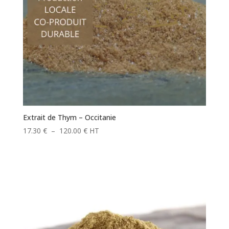
Extrait de Thym – Occitanie
Plage
17.30
€
–
120.00
€
HT
de
prix :
17.30 €
à
120.00 €