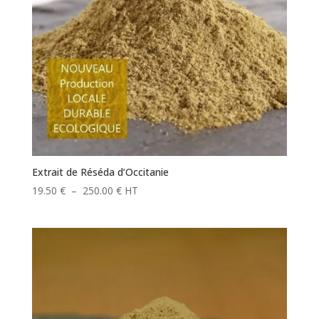
Extrait de Réséda d’Occitanie
Plage
19.50
€
–
250.00
€
HT
de
prix :
19.50 €
à
250.00 €