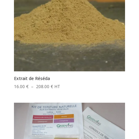
Extrait de Réséda
Plage
16.00
€
–
208.00
€
HT
de
prix :
16.00 €
à
208.00 €