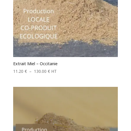
Extrait Miel – Occitanie
Plage
11.20
€
–
130.00
€
HT
de
prix :
11.20 €
à
130.00 €